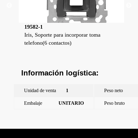
19582-1
18
Iris, Soporte para incorporar toma
Tom
telefono(6 contactos)
Información logística:
Unidad de venta
1
Peso neto
Embalaje
UNITARIO
Peso bruto
←
Style, tapa conector 2 RJ45, Dorado Malta
Style, tapa conector 2 RJ45, Platino Metalizado
→