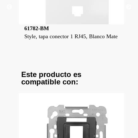
61782-BM
61
ta
Style, tapa conector 1 RJ45, Blanco Mate
Sty
Este producto es
compatible con: