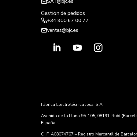
SAT@bjc.es
Gestión de pedidos
+34 900 67 00 77
ventas@bjc.es
Fábrica Electrotécnica Josa, S.A.
Avenida de la Llana 95-105, 08191, Rubí (Barcel
España
C.I.F. A08074767 – Registro Mercantil de Barcelo