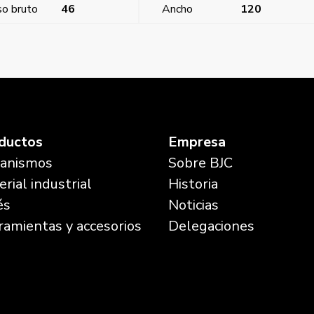
o bruto
46
Ancho
120
Style, pot
ductos
Empresa
anismos
Sobre BJC
rial industrial
Historia
és
Noticias
ramientas y accesorios
Delegaciones