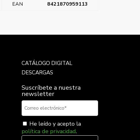
EAN
8421870959113
enciómetro regulador de volumen, Blanco Polar
→
CATÁLOGO DIGITAL
DESCARGAS
Suscríbete a nuestra
newsletter
He leído y acepto la
política de privacidad
.