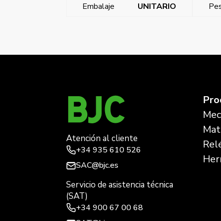
Embalaje
UNITARIO
Pes
←
Style, junta canal caja superficie Blanco Polar
Pro
Mec
Mate
Atención al cliente
Rel
+34
935 610 526
Her
SAC@bjc.es
Servicio de asistencia técnica
(SAT)
+34
900 67 00 68