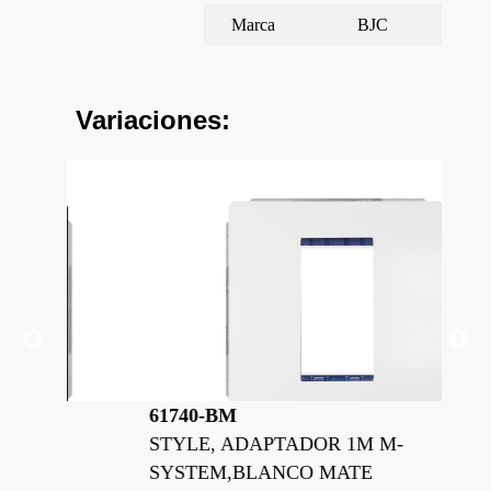
Marca
BJC
Variaciones:
61740-BM
61
STYLE, ADAPTADOR 1M M-
ST
SYSTEM,BLANCO MATE
SY