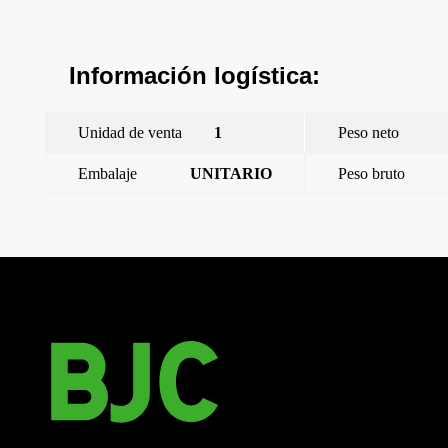
Información logística:
Unidad de venta
1
Peso neto
Embalaje
UNITARIO
Peso bruto
←
STYLE, ADAPTADOR 1M M-SYSTEM,BLANCO MATE
Mecanismo Delta señalizador control led azul
→