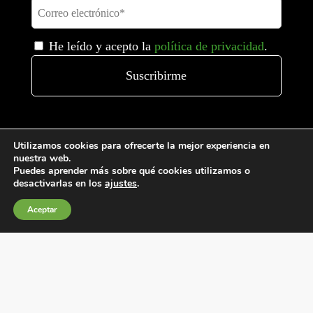
He leído y acepto la
política de privacidad
.
Utilizamos cookies para ofrecerte la mejor experiencia en
nuestra web.
Puedes aprender más sobre qué cookies utilizamos o
desactivarlas en los
ajustes
.
Condiciones generales de venta
Aceptar
Política de Cookies
Política de privacidad
Política de Calidad
Canales de información
Condiciones de Uso del Sitio Web