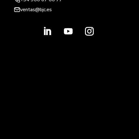
ventas@bjc.es