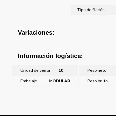
Tipo de fijación
Variaciones:
Información logística:
Unidad de venta
10
Peso neto
Embalaje
MODULAR
Peso bruto
←
Cortacircuito ancho fusible cristal para fusible cristal
5×20 mm
Toma telefono 4/6 contactos ancha para bat en redes
de telefonía básica (emborne por tornillos)
→