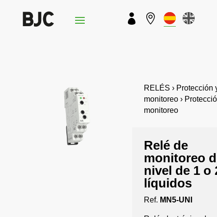


RELÉS › Protección 
monitoreo › Protecció
monitoreo
Relé de
monitoreo d
nivel de 1 o 
líquidos
Ref.
MN5-UNI