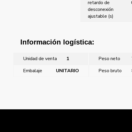
retardo de
desconexión
ajustable (s)
Información logística:
Unidad de venta
1
Peso neto
Embalaje
UNITARIO
Peso bruto
←
Relé de monitoreo de tensión, secuencia y caída de 3
fases, sin neutro
Relé temporizado monofunción, salida 1x16A
conmutada. AC/DC 12 – 240 V
→