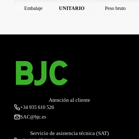
Embalaje
UNITARIO
Peso bruto
←
prolongador 16a 3p+n+t (9 horas)
prolongador 32a 3p+n+t (7 horas)
→
Atención al cliente
+34
935 610 526
SAC@bjc.es
Servicio de asistencia técnica (SAT)