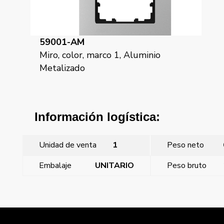
59001-AM
Miro, color, marco 1, Aluminio
Metalizado
Información logística:
Unidad de venta
1
Peso neto
Embalaje
UNITARIO
Peso bruto
←
Style, termostato ambiente, Antracita Cosso
Style, termostato ambiente, Chocolate
→