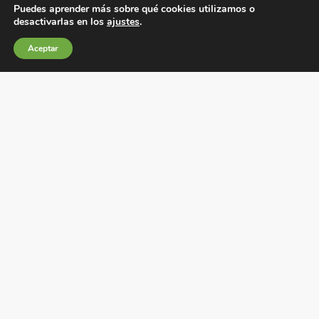
Puedes aprender más sobre qué cookies utilizamos o
desactivarlas en los
ajustes
.
Condiciones generales de venta
Aceptar
Política de Cookies
Política de privacidad
Política de Calidad
Canales de información
Condiciones de Uso del Sitio Web
Fábrica Electrotécnica Josa, S.A.
Avenida de la Llana 95-105, 08191, Rubí (Barcelona),
España
C.I.F. A08074767 – Registro Mercantil de Barcelona,
Tomo/I.R.U.S. 1000287840161, Folio 48, Hoja B 44906,
Inscripción 195