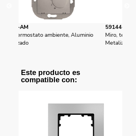
59144-CM
23
minio
Miro, termostato ambiente, Carbono
Viv
Metalizado
pol
Este producto es
compatible con: