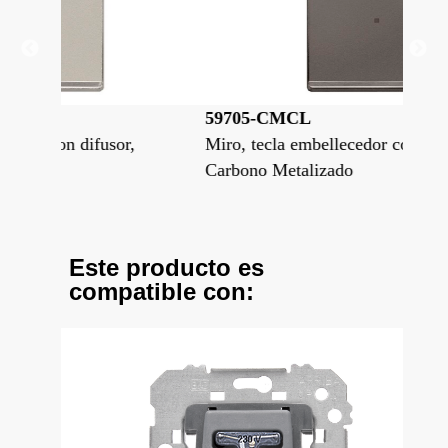
59705-CMCL
59
r,
Miro, tecla embellecedor con difusor,
Mir
Carbono Metalizado
Pol
Este producto es
compatible con: