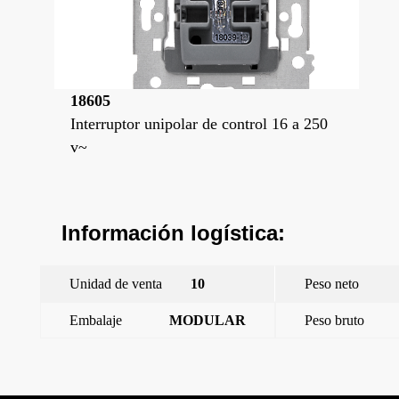
18605
Interruptor unipolar de control 16 a 250
v~
Información logística:
Unidad de venta
10
Peso neto
Embalaje
MODULAR
Peso bruto
←
Miro, tecla embellecedor, Blanco Polar
Miro, tecla, símbolo timbre, embellecedor, Blanco Polar
→