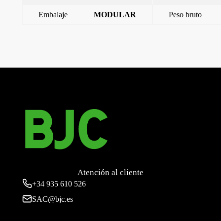
Embalaje
MODULAR
Peso bruto
←
Miro, tecla doble embellecedor con difusor, Aluminio
Metalizado
Miro, tecla, Aluminio Metalizado
→
Atención al cliente
+34
935 610 526
SAC@bjc.es