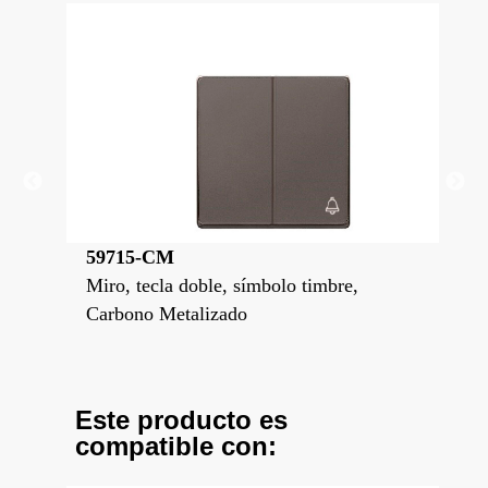
59715-CM
59
Blanco
Miro, tecla doble, símbolo timbre,
Mir
Carbono Metalizado
emb
Este producto es
compatible con: