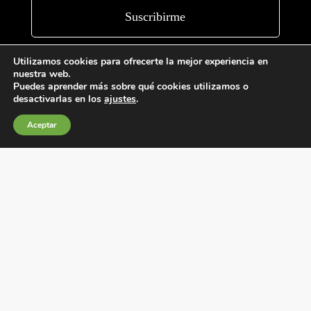
Utilizamos cookies para ofrecerte la mejor experiencia en
nuestra web.
Puedes aprender más sobre qué cookies utilizamos o
desactivarlas en los
ajustes
.
Aceptar
Condiciones generales de venta
Política de Cookies
Política de privacidad
Política de Calidad
Canales de información
Condiciones de Uso del Sitio Web
Fábrica Electrotécnica Josa, S.A.