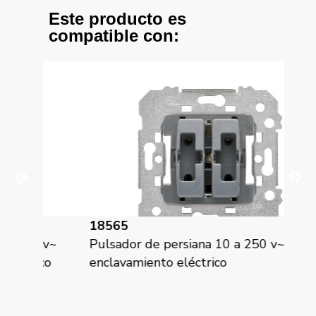
Este producto es
compatible con:
18565
18
0 v~
Pulsador de persiana 10 a 250 v~
Int
ico
enclavamiento eléctrico
enc