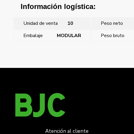
Información logística:
Unidad de venta
10
Peso neto
Embalaje
MODULAR
Peso bruto
←
Miro, tecla bipolar difusor y embellecedor, Blanco
Polar
Miro, tecla doble embellecedor, Blanco Polar
→
Atención al cliente