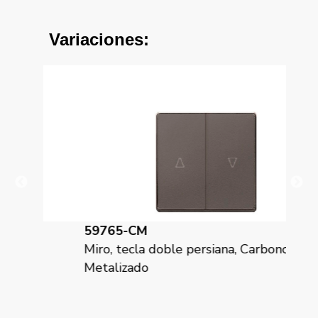
Variaciones:
59765-CM
59
co
Miro, tecla doble persiana, Carbono
Mir
Metalizado
em