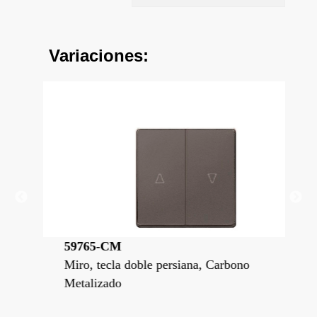
Variaciones:
59765-CM
59
Polar
Miro, tecla doble persiana, Carbono
Mir
Metalizado
Bla