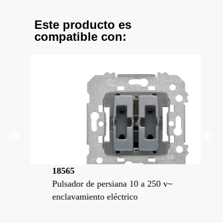
Este producto es
compatible con:
18565
18
Pulsador de persiana 10 a 250 v~
Int
enclavamiento eléctrico
enc