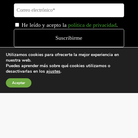
He leído y acepto la
política de privacidad
.
Utilizamos cookies para ofrecerte la mejor experiencia en
nuestra web.
Puedes aprender más sobre qué cookies utilizamos o
desactivarlas en los
ajustes
.
Aceptar
Condiciones generales de venta
Política de Cookies
Política de privacidad
Política de Calidad
Canales de información
Condiciones de Uso del Sitio Web