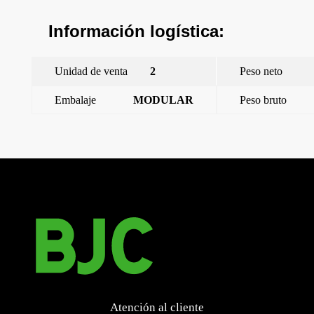
Información logística:
Unidad de venta
2
Peso neto
Embalaje
MODULAR
Peso bruto
←
Miro, tecla bipolar I/O con difusor, Aluminio Metalizado
Miro, tecla doble, Aluminio Metalizado
→
Atención al cliente