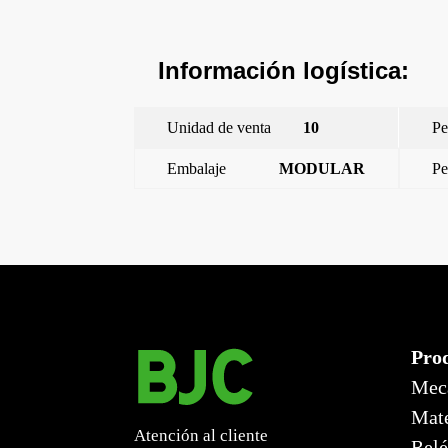
Información logística:
Unidad de venta
10
Pe
Embalaje
MODULAR
Pe
←
Miro, tecla, símbolo luz, Blanco Polar
Pro
Mec
Mate
Atención al cliente
Relé