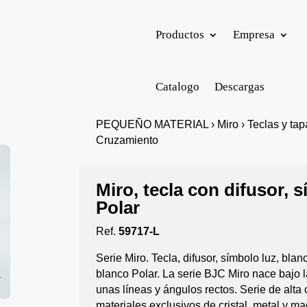
Productos
Empresa
Catalogo
Descargas
PEQUEÑO MATERIAL › Miro › Teclas y tapas 
Cruzamiento
Miro, tecla con difusor, 
Polar
Ref.
59717-L
Serie Miro. Tecla, difusor, símbolo luz, bla
blanco Polar. La serie BJC Miro nace bajo 
unas líneas y ángulos rectos. Serie de alt
materiales exclusivos de cristal, metal y m