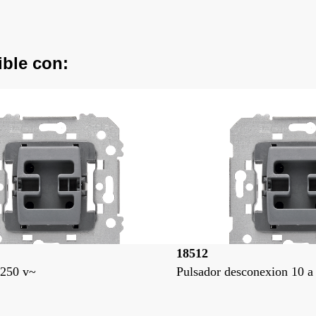
ible con:
18512
 250 v~
Pulsador desconexion 10 a