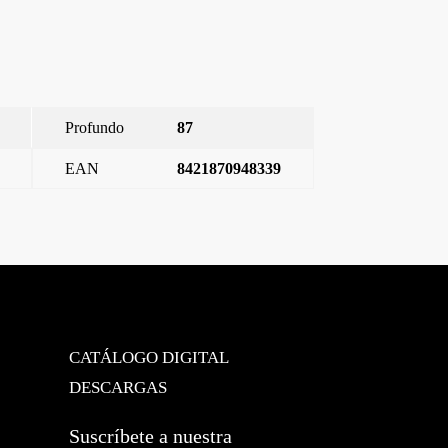
Profundo
87
EAN
8421870948339
Miro, tecla bipolar I/O, Blanco Polar
→
CATÁLOGO DIGITAL
DESCARGAS
Suscríbete a nuestra