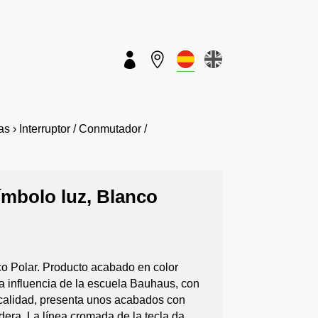


› Interruptor / Conmutador /
símbolo luz, Blanco
nco Polar. Producto acabado en color
la influencia de la escuela Bauhaus, con
a calidad, presenta unos acabados con
adera. La línea cromada de la tecla da