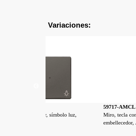
Variaciones:
59717-AMCL
símbolo luz,
Miro, tecla con difusor, símbolo luz,
embellecedor, Aluminio Metalizado