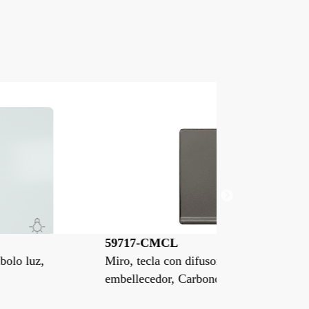
9717-CMCL
59717-CML
ro, tecla con difusor, símbolo luz,
Miro, tecla con
bellecedor, Carbono Metalizado
Carbono Metal