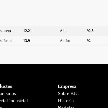
so neto
12.21
Alto
92.5
so bruto
13.9
Ancho
92
ductos
Empresa
anismos
Sobre BJC
rial industrial
Historia
s
Noticias