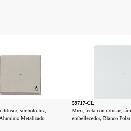
59717-CL
5
Miro, tecla con difusor, símbolo luz,
Mi
embellecedor, Blanco Polar
em