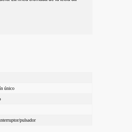
ín único
o
nterruptor/pulsador