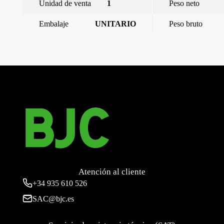
Unidad de venta
1
Peso neto
Embalaje
UNITARIO
Peso bruto
←
Miro, tapa para regulador, blanco mate
Miro, tapa toma doble RJ 19682-1, Blanco Mate
→
Atención al cliente
+34
935 610 526
SAC@bjc.es