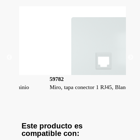
59782
59
io
Miro, tapa conector 1 RJ45, Blanco Polar
Mir
Met
Este producto es
compatible con: