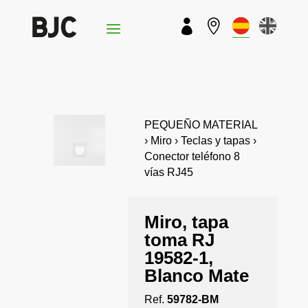


PEQUEÑO MATERIAL
› Miro › Teclas y tapas ›
Conector teléfono 8
vías RJ45
Miro, tapa
toma RJ
19582-1,
Blanco Mate
Ref.
59782-BM