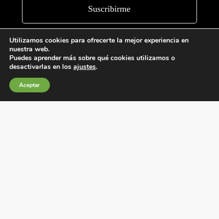
Utilizamos cookies para ofrecerte la mejor experiencia en
nuestra web.
Puedes aprender más sobre qué cookies utilizamos o
desactivarlas en los
ajustes
.
Aceptar
Condiciones generales de venta
Política de Cookies
Política de privacidad
Política de Calidad
Canales de información
Condiciones de Uso del Sitio Web
Fábrica Electrotécnica Josa, S.A.