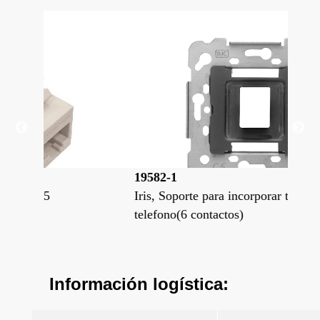
19582-1
18
Iris, Soporte para incorporar toma
Tom
telefono(6 contactos)
Información logística: