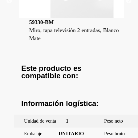
59330-BM
59
uminio
Miro, tapa televisión 2 entradas, Blanco
Mir
Mate
Pol
Este producto es
compatible con:
Información logística:
Unidad de venta
1
Peso neto
Embalaje
UNITARIO
Peso bruto