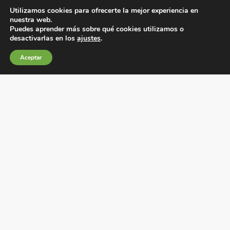
Utilizamos cookies para ofrecerte la mejor experiencia en
nuestra web.
Puedes aprender más sobre qué cookies utilizamos o
desactivarlas en los
ajustes
.
Condiciones generales de venta
Política de Cookies
Aceptar
Política de privacidad
Política de Calidad
Canales de información
Condiciones de Uso del Sitio Web
Fábrica Electrotécnica Josa, S.A.
Avenida de la Llana 95-105, 08191, Rubí (Barcelona), España
C.I.F. A08074767 – Registro Mercantil de Barcelona,
Tomo/I.R.U.S. 1000287840161, Folio 48, Hoja B 44906,
Inscripción 195