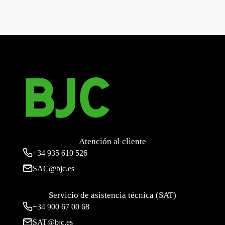
←
Miro, placa ciega, Negro Mate
Miro, tapa conector multimedia, Negro Mate
→
Atención al cliente
+34
935 610 526
SAC@bjc.es
Servicio de asistencia técnica (SAT)
+34
900 67 00 68
SAT@bjc.es