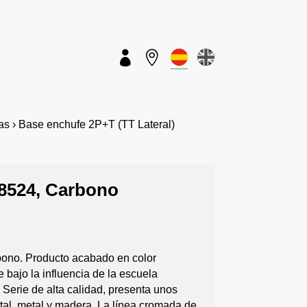


s › Base enchufe 2P+T (TT Lateral)
18524, Carbono
bono. Producto acabado en color
 bajo la influencia de la escuela
 Serie de alta calidad, presenta unos
tal, metal y madera. La línea cromada de