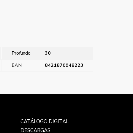
Profundo
30
EAN
8421870948223
uko, proteccion seguridad, Carbono Metalizado
→
CATÁLOGO DIGITAL
DESCARGAS