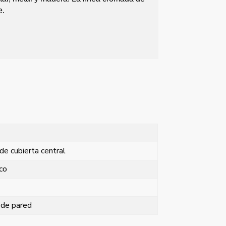
e.
de cubierta central
co
de pared