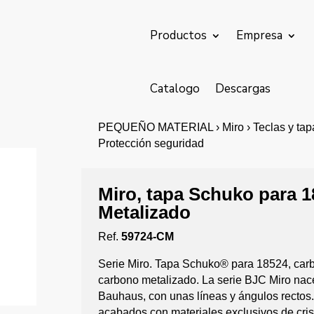
Productos
Empresa
Catalogo
Descargas
PEQUEÑO MATERIAL › Miro › Teclas y tapa
Protección seguridad
Miro, tapa Schuko para 
Metalizado
Ref.
59724-CM
Serie Miro. Tapa Schuko® para 18524, car
carbono metalizado. La serie BJC Miro nace
Bauhaus, con unas líneas y ángulos rectos.
acabados con materiales exclusivos de cris