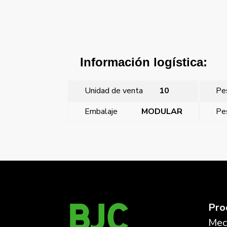
Información logística:
Unidad de venta
10
Pe
Embalaje
MODULAR
Pe
←
Miro, tarjetero hotel, Carbono Metalizado
Pro
Mec