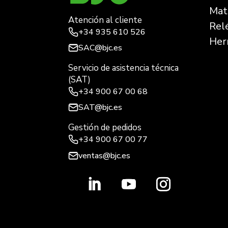
Mate
Atención al cliente
Rel
+34
935 610 526
Her
SAC@bjc.es
Servicio de asistencia técnica
(SAT)
+34
900 67 00 68
SAT@bjc.es
Gestión de pedidos
+34 900 67 00 77
ventas@bjc.es