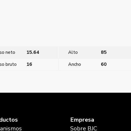
so neto
15.64
Alto
85
so bruto
16
Ancho
60
Miro, tapa Sch
ductos
Empresa
anismos
Sobre BJC