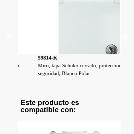
59814-K
59
ion
Miro, tapa Schuko cerrado, proteccion
Mir
seguridad, Blanco Polar
seg
Este producto es
compatible con: