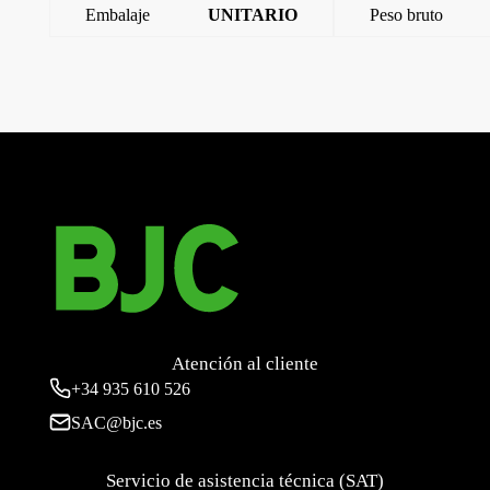
Embalaje
UNITARIO
Peso bruto
←
Miro, tapa Schuko, proteccion seguridad, etiqueta indicador
de servicio, carbon
Miro, tapa francesa para 18572, Carbono Metalizado
→
Atención al cliente
+34
935 610 526
SAC@bjc.es
Servicio de asistencia técnica (SAT)