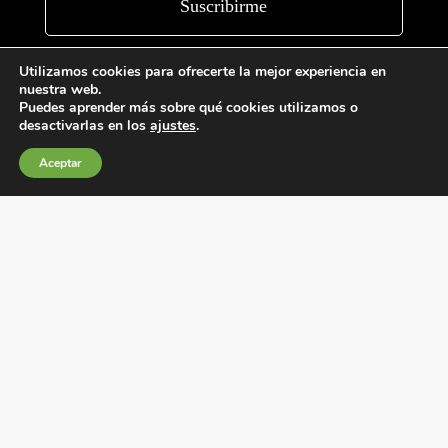
Utilizamos cookies para ofrecerte la mejor experiencia en
nuestra web.
Puedes aprender más sobre qué cookies utilizamos o
desactivarlas en los
ajustes
.
Aceptar
Condiciones generales de venta
Política de Cookies
Política de privacidad
Política de Calidad
Canales de información
Condiciones de Uso del Sitio Web
Fábrica Electrotécnica Josa, S.A.
Avenida de la Llana 95-105, 08191, Rubí (Barcelona), España