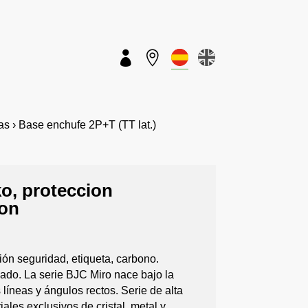


 › Base enchufe 2P+T (TT lat.)
ko, proteccion
bon
ión seguridad, etiqueta, carbono.
ado. La serie BJC Miro nace bajo la
líneas y ángulos rectos. Serie de alta
les exclusivos de cristal, metal y