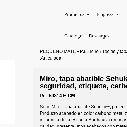
Productos
Empresa
Catalogo
Descargas
PEQUEÑO MATERIAL › Miro › Teclas y tapas
.Articulada
Miro, tapa abatible Schu
seguridad, etiqueta, car
Ref.
59814-E-CM
Serie Miro. Tapa abatible Schuko®, protecc
Producto acabado en color carbono metaliz
influencia de la escuela Bauhaus, con unas 
calidad, presenta unos acabados con materia