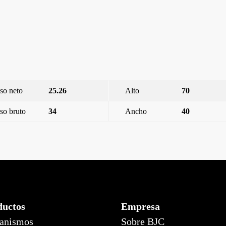
so neto
25.26
Alto
70
so bruto
34
Ancho
40
Carbono Metalizado
ductos
Empresa
anismos
Sobre BJC