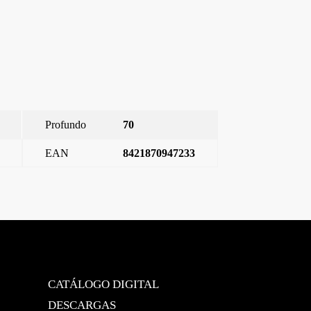
Profundo
70
EAN
8421870947233
Miro, color, marco 1, Carbono Metalizado
→
CATÁLOGO DIGITAL
DESCARGAS