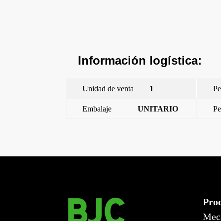
Información logística:
Unidad de venta
1
Pe
Embalaje
UNITARIO
Pe
←
Miro, tapa abatible Schuko, proteccion seguridad, 
Pro
Mec