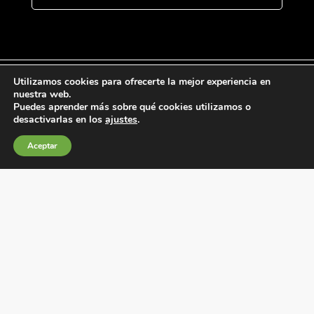
Utilizamos cookies para ofrecerte la mejor experiencia en
nuestra web.
Puedes aprender más sobre qué cookies utilizamos o
Condiciones generales de venta
desactivarlas en los
ajustes
.
Política de Cookies
Aceptar
Política de privacidad
Política de Calidad
Canales de información
Condiciones de Uso del Sitio Web
Fábrica Electrotécnica Josa, S.A.
Avenida de la Llana 95-105, 08191, Rubí (Barcelona),
España