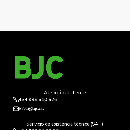
←
MIRO SMART, TECLA SIMPLE,SUPERFICIE,’1-
2′,CARBONO
MIRO SMART, TECLA SIMPLE,SUPERFICIE,’1-2′,NEGRO
MATE
→
Atención al cliente
+34
935 610 526
SAC@bjc.es
Servicio de asistencia técnica (SAT)