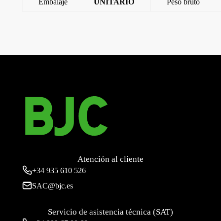
Embalaje
UNITARIO
Peso bruto
←
MIRO SMART, TECLA DOBLE,SUPERFICIE,’1-
4′,BLANCO MATE
NEXUS, SENSOR PUERTAS Y VENTANAS
→
Atención al cliente
+34
935 610 526
SAC@bjc.es
Servicio de asistencia técnica (SAT)