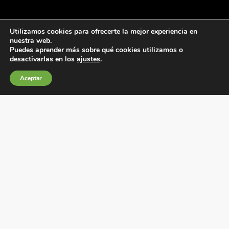
Utilizamos cookies para ofrecerte la mejor experiencia en
nuestra web.
Puedes aprender más sobre qué cookies utilizamos o
desactivarlas en los
ajustes
.
Condiciones generales de venta
Aceptar
Política de Cookies
Política de privacidad
Política de Calidad
Canales de información
Condiciones de Uso del Sitio Web
Fábrica Electrotécnica Josa, S.A.
Avenida de la Llana 95-105, 08191, Rubí (Barcelona), España
C.I.F. A08074767 – Registro Mercantil de Barcelona,
Tomo/I.R.U.S. 1000287840161, Folio 48, Hoja B 44906,