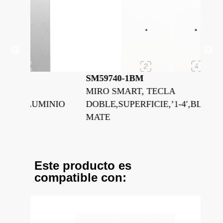
SM59740-1BM
SM
MIRO SMART, TECLA
MI
INIO
DOBLE,SUPERFICIE,’1-4′,BLANCO
DO
MATE
PO
Este producto es
compatible con: