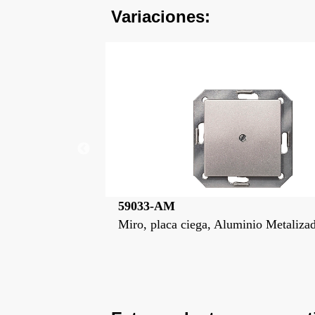
Variaciones:
59033-NM
nio Metalizado
Miro, placa ciega, Negro Mate