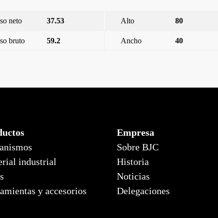
so neto
37.53
Alto
80
so bruto
59.2
Ancho
40
ductos
Empresa
anismos
Sobre BJC
rial industrial
Historia
s
Noticias
amientas y accesorios
Delegaciones