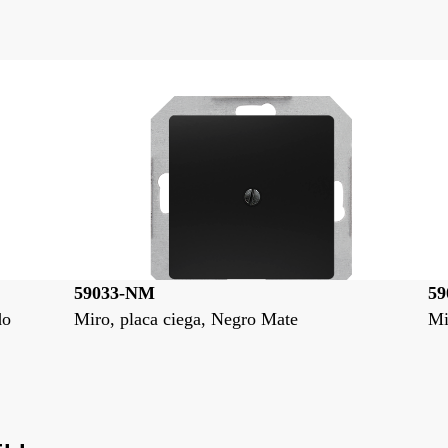
59033
5
Miro, tapa ciega, Blanco Polar
Mi