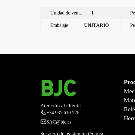
Unidad de venta
1
Pe
Embalaje
UNITARIO
Pe
←
Miro, tapa televisión 3 entradas, Blanco Mate
Pro
Mec
Mate
Atención al cliente
Relé
+34
935 610 526
Herr
SAC@bjc.es
Servicio de asistencia técnica