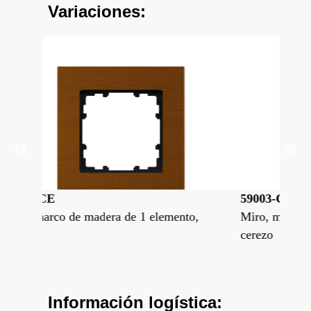
Variaciones:
59003-CE
59
to,
Miro, marco de madera de 3 elementos,
Mir
cerezo
cer
Información logística: