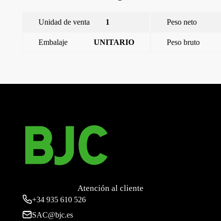
Unidad de venta
1
Peso neto
Embalaje
UNITARIO
Peso bruto
←
Miro, marco de madera de 2 elementos, wenge
Miro, marco de madera de 2 elementos, arce rojo
→
Atención al cliente
+34
935 610 526
SAC@bjc.es