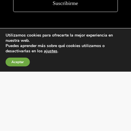
Utilizamos cookies para ofrecerte la mejor experiencia en
nuestra web.
Puedes aprender más sobre qué cookies utilizamos o
desactivarlas en los
ajustes
.
Condiciones generales de venta
Aceptar
Política de Cookies
Política de privacidad
Política de Calidad
Canales de información
Condiciones de Uso del Sitio Web
Fábrica Electrotécnica Josa, S.A.
Avenida de la Llana 95-105, 08191, Rubí (Barcelona), España