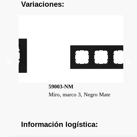
Variaciones:
59003-NM
59
Miro, marco 3, Negro Mate
Mir
Información logística: