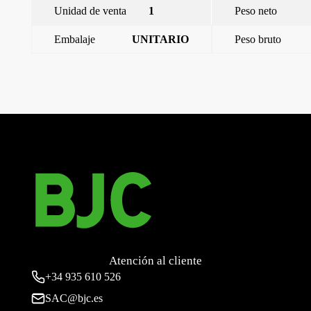
Unidad de venta
1
Peso neto
Embalaje
UNITARIO
Peso bruto
←
Miro, tapa abatible Schuko, proteccion seguridad, Negro
Mate
Miro, marco 2, Negro Mate
→
Atención al cliente
+34
935 610 526
SAC@bjc.es