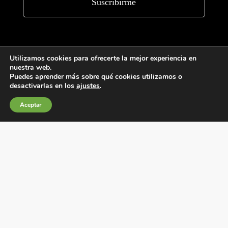
Utilizamos cookies para ofrecerte la mejor experiencia en
nuestra web.
Puedes aprender más sobre qué cookies utilizamos o
desactivarlas en los
ajustes
.
Condiciones generales de venta
Aceptar
Política de Cookies
Política de privacidad
Política de Calidad
Canales de información
Condiciones de Uso del Sitio Web
Fábrica Electrotécnica Josa, S.A.
Avenida de la Llana 95-105, 08191, Rubí (Barcelona), España