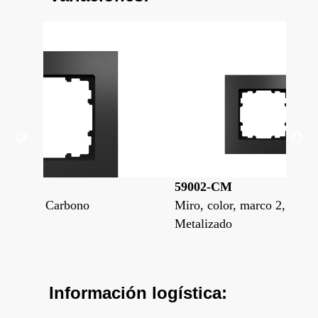
59002-CM
59
Miro, color, marco 2, Carbono
Mir
Metalizado
Met
Información logística: