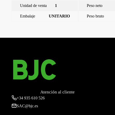
Unidad de venta
1
Peso neto
Embalaje
UNITARIO
Peso bruto
←
Miro, color, marco 2, Carbono Metalizado
Miro, color, marco 4, Carbono Metalizado
→
Atención al cliente
+34
935 610 526
SAC@bjc.es