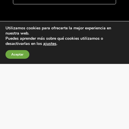
Utilizamos cookies para ofrecerte la mejor experiencia en
nuestra web.
Puedes aprender más sobre qué cookies utilizamos o
desactivarlas en los
ajustes
.
Condiciones generales de venta
Aceptar
Política de Cookies
Política de privacidad
Política de Calidad
Canales de información
Condiciones de Uso del Sitio Web
Fábrica Electrotécnica Josa, S.A.
Avenida de la Llana 95-105, 08191, Rubí (Barcelona), España