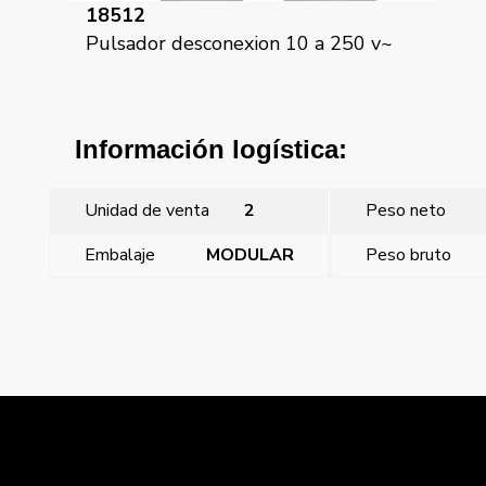
18512
18
Pulsador desconexion 10 a 250 v~
Pu
Información logística:
Unidad de venta
2
Peso neto
Embalaje
MODULAR
Peso bruto
←
Mega, juego teclas conmutador-pulsador, con
señalizador, marron samoa
Mega, tecla pulsador timbre, con señalizador, antracita
cosso
→