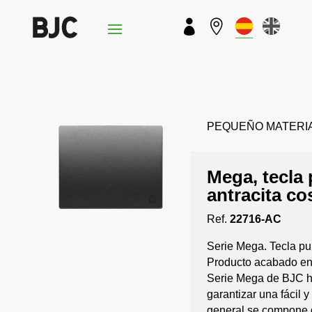


PEQUEÑO MATERIAL ›
Mega, tecla 
antracita co
Ref.
22716-AC
Serie Mega. Tecla pul
Producto acabado en 
Serie Mega de BJC h
garantizar una fácil 
general se compone d