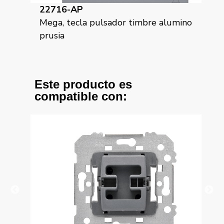
22716-AP
22
Mega, tecla pulsador timbre alumino
Meg
prusia
pe
Este producto es
compatible con: