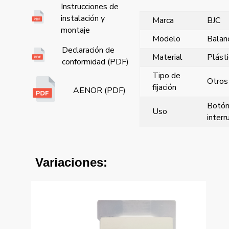
Instrucciones de
instalación y
Marca
BJC
montaje
Modelo
Balanc
Declaración de
Material
Plást
conformidad (PDF)
Tipo de
Otros
fijación
AENOR (PDF)
Botó
Uso
interr
Variaciones: