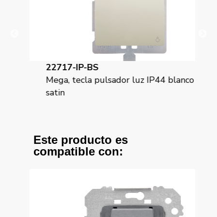
22717-IP-BS
22
Mega, tecla pulsador luz IP44 blanco
Meg
satin
ant
Este producto es
compatible con: