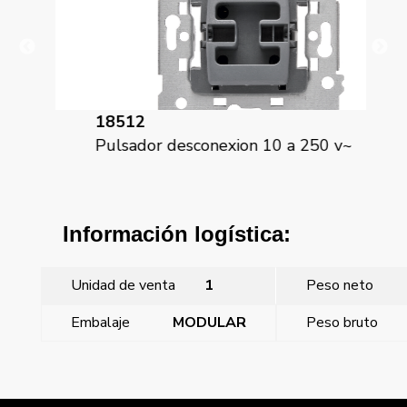
18512
18
Pulsador desconexion 10 a 250 v~
Pu
Información logística:
Unidad de venta
1
Peso neto
Embalaje
MODULAR
Peso bruto
←
Mega, tecla pulsador luz IP44 aluminio fusion
Mega, tecla pulsador luz IP44 blanco satin
→