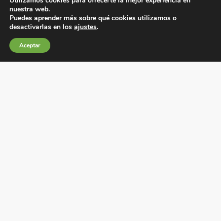
Utilizamos cookies para ofrecerte la mejor experiencia en
nuestra web.
Puedes aprender más sobre qué cookies utilizamos o
desactivarlas en los
ajustes
.
Condiciones generales de venta
Aceptar
Política de Cookies
Política de privacidad
Política de Calidad
Canales de información
Condiciones de Uso del Sitio Web
Fábrica Electrotécnica Josa, S.A.
Avenida de la Llana 95-105, 08191, Rubí (Barcelona),
España
C.I.F. A08074767 – Registro Mercantil de Barcelona,
Tomo/I.R.U.S. 1000287840161, Folio 48, Hoja B 44906,
Inscripción 195