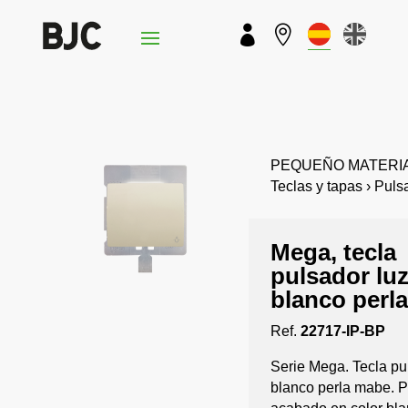


PEQUEÑO MATERIAL
Teclas y tapas › Puls
Mega, tecla
pulsador luz
blanco perl
Ref.
22717-IP-BP
Serie Mega. Tecla pu
blanco perla mabe. P