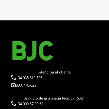
←
Base de 25 a. 25 a 250 v~ 85 x 85 x 35 mm admite
cualquier clavija de 2p+t de 25 a, 250 v~ s/une 2031
Mega, tapa toma r/tv-sat aluminio fusion
→
Atención al cliente
+34
935 610 526
SAC@bjc.es
Servicio de asistencia técnica (SAT)
+34
900 67 00 68