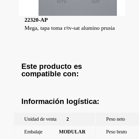
22320-AP
22
usion
Mega, tapa toma r/tv-sat alumino prusia
Meg
ma
Este producto es
compatible con:
Información logística:
Unidad de venta
2
Peso neto
Embalaje
MODULAR
Peso bruto