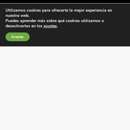
Utilizamos cookies para ofrecerte la mejor experiencia en
nuestra web.
Puedes aprender más sobre qué cookies utilizamos o
desactivarlas en los
ajustes
.
Condiciones generales de venta
Aceptar
Política de Cookies
Política de privacidad
Política de Calidad
Canales de información
Condiciones de Uso del Sitio Web
Fábrica Electrotécnica Josa, S.A.
Avenida de la Llana 95-105, 08191, Rubí (Barcelona), España
C.I.F. A08074767 – Registro Mercantil de Barcelona,
Tomo/I.R.U.S. 1000287840161, Folio 48, Hoja B 44906,
Inscripción 195