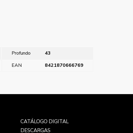
Profundo
43
EAN
8421870666769
pa termostato electrico ambiente blanco satin
→
CATÁLOGO DIGITAL
DESCARGAS