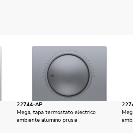
22744-BS
2
Mega, tapa termostato electrico
Me
ambiente blanco satin
am