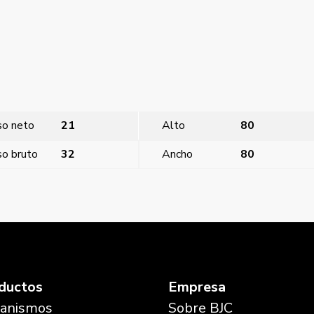
so neto
21
Alto
80
o bruto
32
Ancho
80
nce niebla
Mega, ta
ductos
Empresa
anismos
Sobre BJC