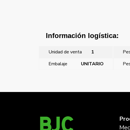
Información logística:
Unidad de venta
1
Pe
Embalaje
UNITARIO
Pes
←
Mega, tapa termostato electrico ambiente bro
Pro
Mec