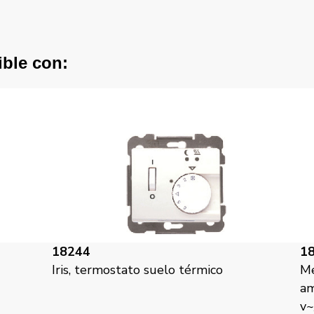
ible con:
18244
1
Iris, termostato suelo térmico
Me
am
v~