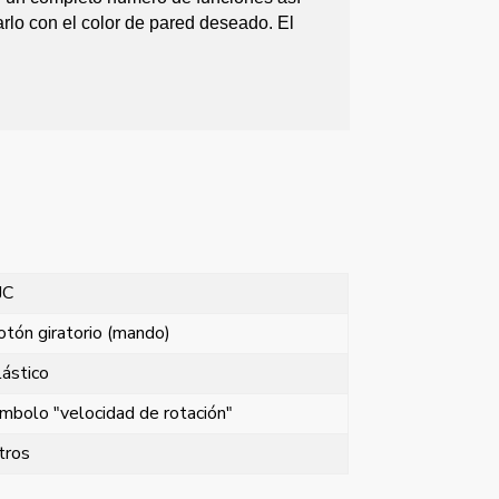
rlo con el color de pared deseado. El
JC
otón giratorio (mando)
lástico
ímbolo "velocidad de rotación"
tros