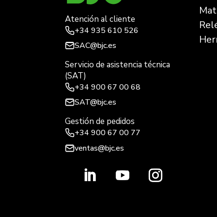
Mate
Atención al cliente
Rel
+34
935 610 526
Her
SAC@bjc.es
Servicio de asistencia técnica
(SAT)
+34
900 67 00 68
SAT@bjc.es
Gestión de pedidos
+34 900 67 00 77
ventas@bjc.es