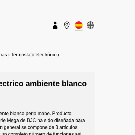


s › Termostato electrónico
ectrico ambiente blanco
iente blanco perla mabe. Producto
erie Mega de BJC ha sido diseñada para
En general se compone de 3 articulos,
e un completo número de funciones así