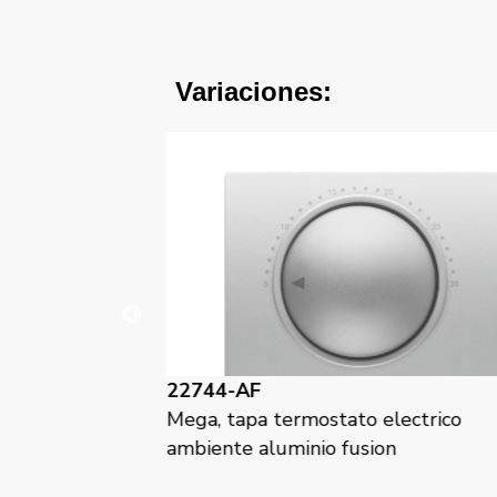
Variaciones:
22744-AP
 electrico
Mega, tapa termostato electrico
ion
ambiente alumino prusia