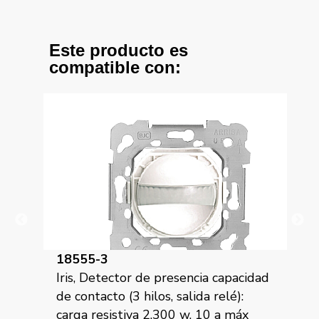
Este producto es
compatible con:
18555-3
18
para
Iris, Detector de presencia capacidad
Iri
de contacto (3 hilos, salida relé):
(es
ación
carga resistiva 2.300 w, 10 a máx
tor