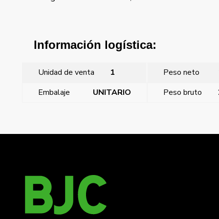
Información logística:
Unidad de venta
1
Peso neto
Embalaje
UNITARIO
Peso bruto
←
Mega, tapa piloto alumino prusia
Mega, tapa piloto blanco perla mabe
→