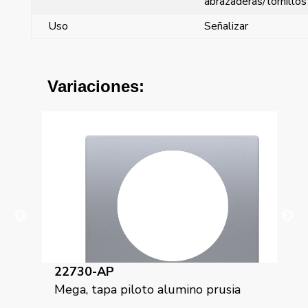
abrazaderas/tornillos
Uso
Señalizar
Variaciones:
22730-AP
22
on
Mega, tapa piloto alumino prusia
Meg