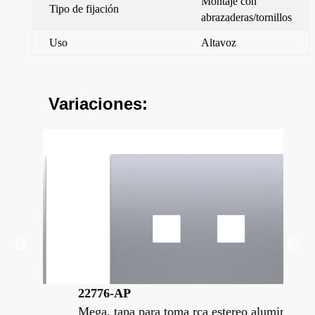
Montaje con
Tipo de fijación
abrazaderas/tornillos
Uso
Altavoz
Variaciones:
22776-AP
22
Mega, tapa para toma rca estereo alumino
Meg