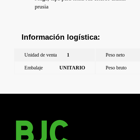
prusia
per
Información logística:
Unidad de venta
1
Peso neto
Embalaje
UNITARIO
Peso bruto
←
Mega, tapa para toma rca estereo blanco satin
Mega, tapa para toma rca estereo marron samoa
→