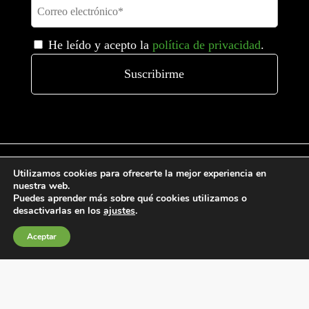
He leído y acepto la
política de privacidad
.
Utilizamos cookies para ofrecerte la mejor experiencia en
nuestra web.
Puedes aprender más sobre qué cookies utilizamos o
Condiciones generales de venta
desactivarlas en los
ajustes
.
Política de Cookies
Aceptar
Política de privacidad
Política de Calidad
Canales de información
Condiciones de Uso del Sitio Web