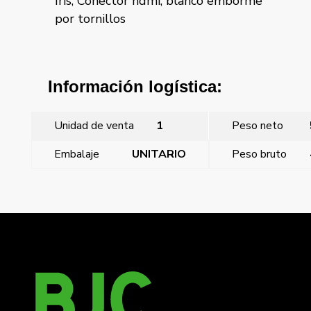
Iris, Conector hdmi, blanco emborme
por tornillos
Información logística:
Unidad de venta
1
Peso neto
Embalaje
UNITARIO
Peso bruto
←
Mega, tapa ciega alumino prusia
Mega, tapa ciega blanco perla mabe
→