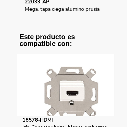
22033-AP
22
n
Mega, tapa ciega alumino prusia
Meg
Este producto es
compatible con:
18578-HDMI