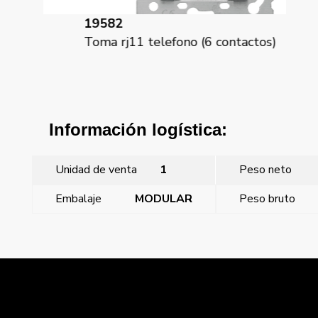
19582
18
ma
Toma rj11 telefono (6 contactos)
Tom
Información logística:
Unidad de venta
1
Peso neto
Embalaje
MODULAR
Peso bruto
←
Mega, tapa articulada para RJ45 IP44, aluminio fusion
Mega, tapa articulada para RJ45 IP44, blanco satin
→