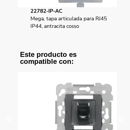
22782-IP-AC
22
Mega, tapa articulada para RJ45
Meg
IP44, antracita cosso
IP4
Este producto es
compatible con: