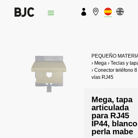


PEQUEÑO MATERI
› Mega › Teclas y tap
› Conector teléfono 8
vías RJ45
Mega, tapa
articulada
para RJ45
IP44, blanco
perla mabe