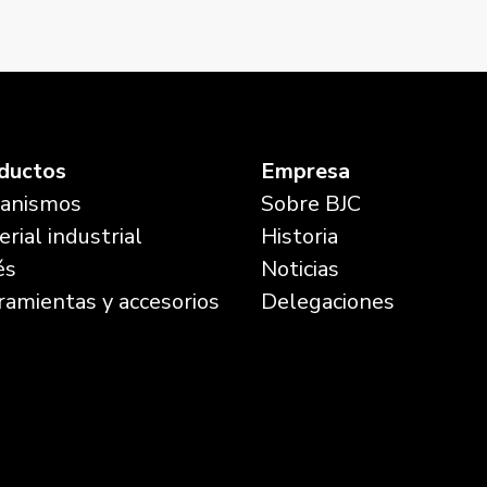
prusia
Mega, marco
ductos
Empresa
anismos
Sobre BJC
rial industrial
Historia
és
Noticias
ramientas y accesorios
Delegaciones