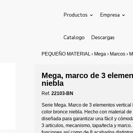
Productos
Empresa
Catalogo
Descargas
PEQUEÑO MATERIAL › Mega › Marcos › Ma
Mega, marco de 3 element
niebla
Ref.
22103-BN
Serie Mega. Marco de 3 elementos vertical
color bronce niebla. Hecho con material d
diseñada para garantizar una fácil y cómo
3 articulos, mecanismo, tapa/tecla y marc
funciones así como de 8 acabados distintos