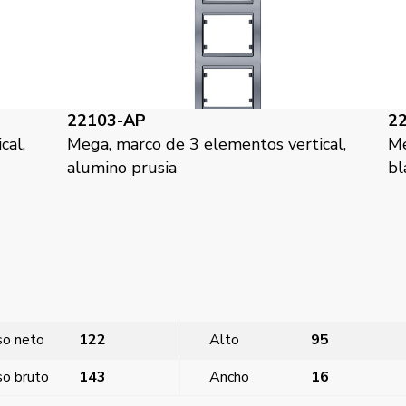
22103-BP
3 elementos vertical,
Mega, marco de 3 elementos
blanco perla mabe
so neto
122
Alto
95
o bruto
143
Ancho
16