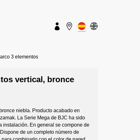


rco 3 elementos
os vertical, bronce
 bronce niebla. Producto acabado en
e zamak. La Serie Mega de BJC ha sido
da instalación. En general se compone de
o. Dispone de un completo número de
 para combinarlo con el color de pared