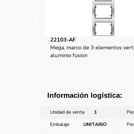
03-AF
22103-AP
, marco de 3 elementos vertical,
Mega, marco de 
inio fusion
alumino prusia
Información logística:
Unidad de venta
1
Pe
Embalaje
UNITARIO
Pes