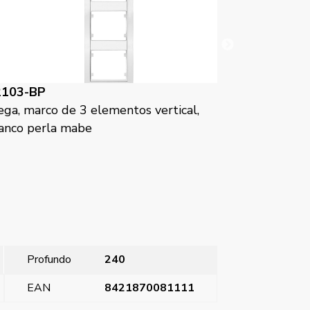
22103-BS
 vertical,
Mega, marco de 3 elementos vertical,
blanco satin
Profundo
240
EAN
8421870081111