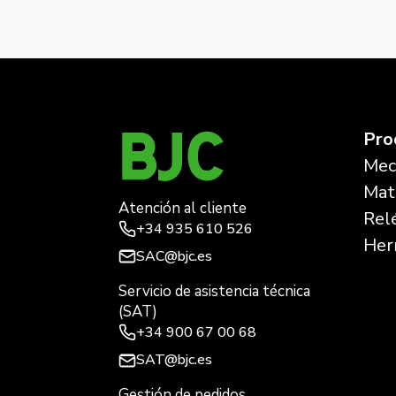
←
Mega, marco de 3 elementos vertical, alumino 
Pro
Mec
Mate
Atención al cliente
Rel
+34
935 610 526
Her
SAC@bjc.es
Servicio de asistencia técnica
(SAT)
+34
900 67 00 68
SAT@bjc.es
Gestión de pedidos