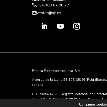
+34 900 67 00 77
ventas@bjc.es
Fábrica Electrotécnica Josa, S.A.
Avenida de la Llana 95-105, 08191, Rubí (Barcel
España
C.I.F. A08074767 – Registro Mercantil de Barcelo
Tomo/I.R.U.S. 1000287840161, Folio 48, Hoja B 4
Utilizamos cookies
Inscripción 195