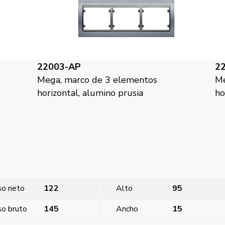
22003-BP
2
Mega, marco de 3 elementos
Me
horizontal, blanco perla mabe
ho
so neto
122
Alto
95
o bruto
145
Ancho
15