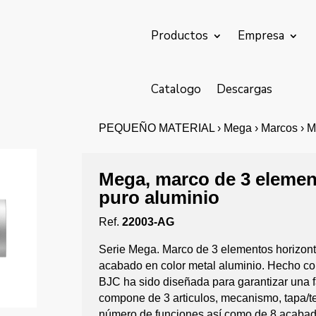
Productos
Empresa
Catalogo
Descargas
PEQUEÑO MATERIAL › Mega › Marcos › Ma
Mega, marco de 3 element
puro aluminio
Ref.
22003-AG
Serie Mega. Marco de 3 elementos horizont
acabado en color metal aluminio. Hecho co
BJC ha sido diseñada para garantizar una f
compone de 3 articulos, mecanismo, tapa/t
número de funciones así como de 8 acabado