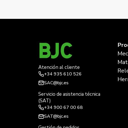
←
Mega, marco de 3 elementos horizontal, alumi
Pro
Mec
Mate
Atención al cliente
Rel
+34
935 610 526
Her
SAC@bjc.es
Servicio de asistencia técnica
(SAT)
+34
900 67 00 68
SAT@bjc.es
Gestión de pedidos