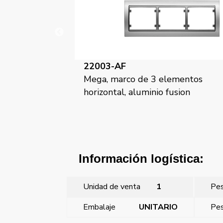
22003-AP
mentos
Mega, marco de 3 elementos
sion
horizontal, alumino prusia
Información logística:
Unidad de venta
1
Pe
Embalaje
UNITARIO
Pes