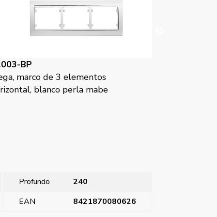
2003-BS
22003-BN
ga, marco de 3 elementos
Mega, marco 
rizontal, blanco satin
horizontal, br
Profundo
240
EAN
8421870080626