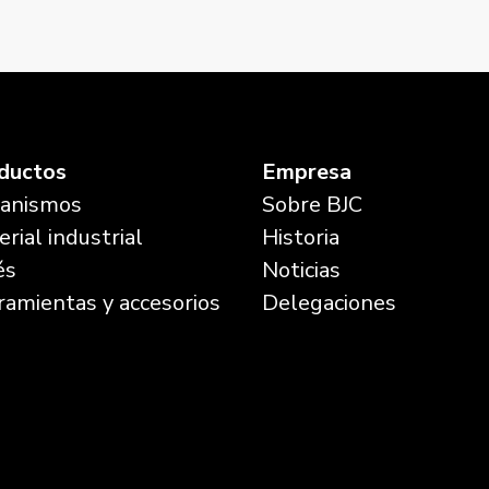
nio fusion cosso
Mega, ma
ductos
Empresa
anismos
Sobre BJC
rial industrial
Historia
és
Noticias
ramientas y accesorios
Delegaciones