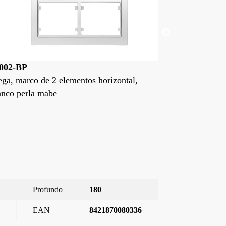
22002-BN
22002-D
Mega, marco de 2 elementos horizontal,
Mega, marc
bronce niebla
dorado mal
Profundo
180
EAN
8421870080336