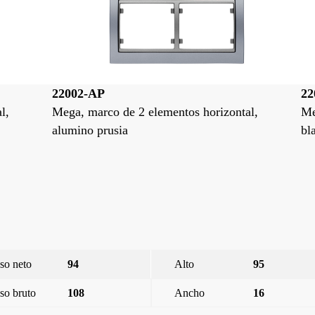
22002-BP
zontal,
Mega, marco de 2 elementos horizontal,
blanco perla mabe
so neto
94
Alto
95
so bruto
108
Ancho
16