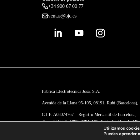
+34 900 67 00 77
ventas@bjc.es
Fábrica Electrotécnica Josa, S.A.
Avenida de la Llana 95-105, 08191, Rubí (Barcelona),
C.I.F. A08074767 – Registro Mercantil de Barcelona,
Tomo/I.R.U.S. 1000287840161, Folio 48, Hoja B 449
Utilizamos cookies
Inscripción 195
Puedes aprender m