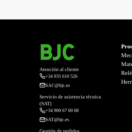
←
Mega, marco de 2 elementos horizontal, blanco per
Pro
Mec
Mate
Atención al cliente
Relé
+34
935 610 526
Herr
SAC@bjc.es
Servicio de asistencia técnica
(SAT)
+34
900 67 00 68
SAT@bjc.es
Gestión de pedidos