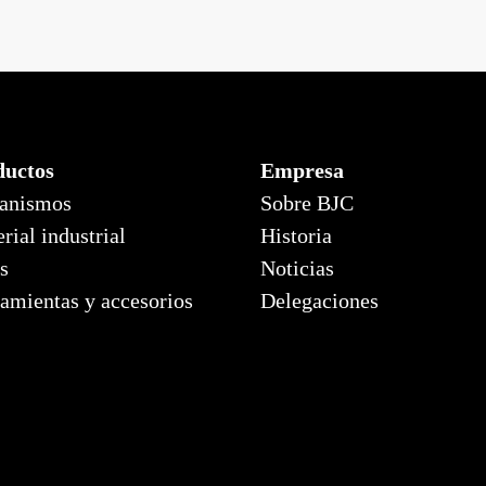
la mabe cosso
Mega, 
ductos
Empresa
anismos
Sobre BJC
rial industrial
Historia
s
Noticias
amientas y accesorios
Delegaciones