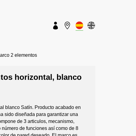


rco 2 elementos
tos horizontal, blanco
al blanco Satín. Producto acabado en
ha sido diseñada para garantizar una
compone de 3 articulos, mecanismo,
o número de funciones así como de 8
color de pared deseado. El marco es