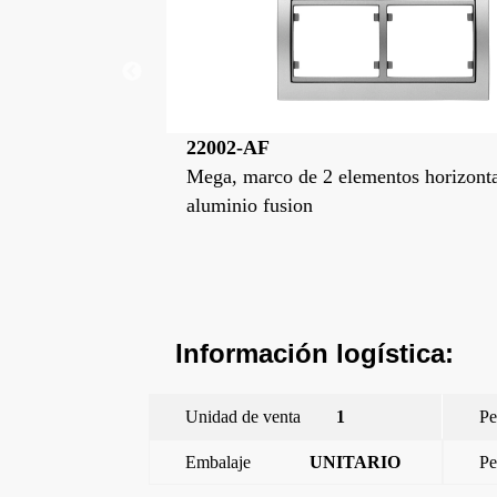
22002-AP
ementos horizontal,
Mega, marco de 2 elementos hori
alumino prusia
Información logística:
Unidad de venta
1
Pe
Embalaje
UNITARIO
Pe