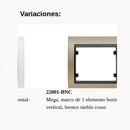
Variaciones:
22001-BNC
22
al-
Mega, marco de 1 elemento horizontal-
Meg
vertical, bronce niebla cosso
ver