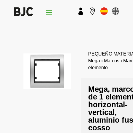


PEQUEÑO MATERIA
Mega › Marcos › Mar
elemento
Mega, marc
de 1 elemen
horizontal-
vertical,
aluminio fu
cosso