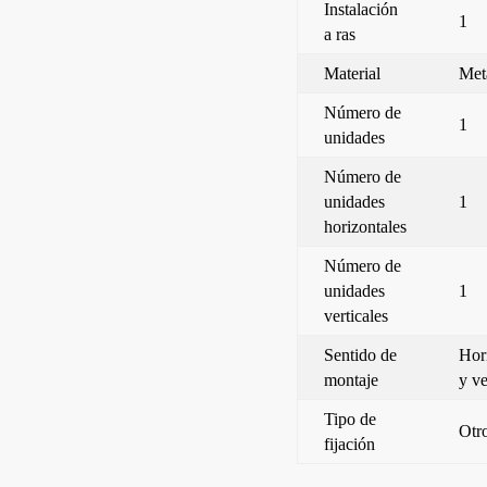
Instalación
1
a ras
Material
Met
Número de
1
unidades
Número de
unidades
1
horizontales
Número de
unidades
1
verticales
Sentido de
Hor
montaje
y ve
Tipo de
Otr
fijación