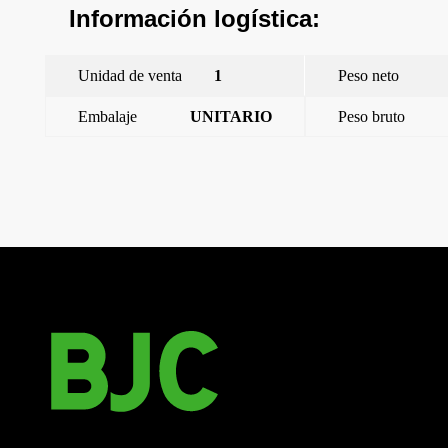
Información logística:
Unidad de venta
1
Peso neto
Embalaje
UNITARIO
Peso bruto
←
Mega, marco de 1 elemento horizontal-vertical, aluminio
fusion
Mega, marco de 1 elemento horizontal-vertical, metal puro
aluminio
→