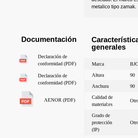
metalico tipo zamak.
Documentación
Característic
generales
Declaración de
conformidad (PDF)
Marca
BJ
Altura
90
Declaración de
conformidad (PDF)
Anchura
90
Calidad de
AENOR (PDF)
Otr
material:es
Grado de
protección
Otr
(IP)