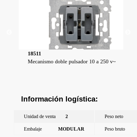
18511
18
Mecanismo doble pulsador 10 a 250 v~
Pul
enc
Información logística:
Unidad de venta
2
Peso neto
Embalaje
MODULAR
Peso bruto