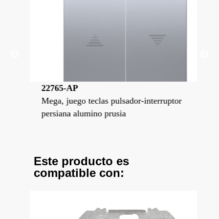
22765-AP
22
ptor
Mega, juego teclas pulsador-interruptor
Meg
persiana alumino prusia
per
Este producto es
compatible con: