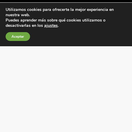
Utilizamos cookies para ofrecerte la mejor experiencia en
nuestra web.
Puedes aprender más sobre qué cookies utilizamos o
desactivarlas en los
ajustes
.
Aceptar
Condiciones generales de venta
Política de Cookies
Política de privacidad
Política de Calidad
Canales de información
Condiciones de Uso del Sitio Web
Fábrica Electrotécnica Josa, S.A.
Avenida de la Llana 95-105, 08191, Rubí (Barcelona), España
C.I.F. A08074767 – Registro Mercantil de Barcelona,