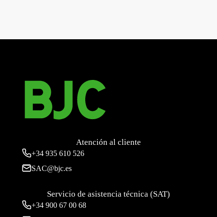
←
Mega, placa toma altavoz din marron samoa
Mega, juego teclas pulsador-interruptor persiana aluminio
fusion
→
Atención al cliente
+34
935 610 526
SAC@bjc.es
Servicio de asistencia técnica (SAT)
+34
900 67 00 68