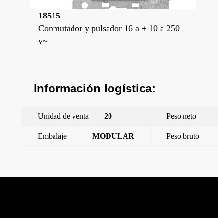
18515
Conmutador y pulsador 16 a + 10 a 250
v~
Información logística:
Unidad de venta
20
Peso neto
Embalaje
MODULAR
Peso bruto
←
Iris, Tecla con difusor portaetiqueta
Iris, Juego teclas conmutador – pulsador
→