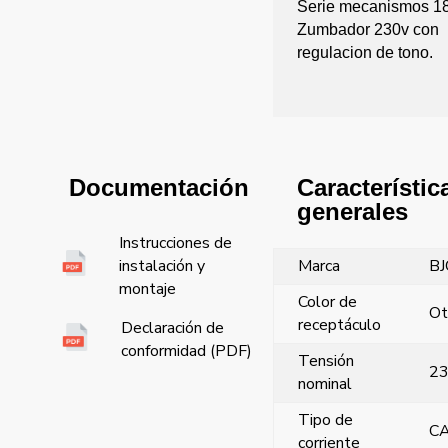
Serie mecanismos 18
Zumbador 230v con
regulacion de tono.
Característic
Documentación
generales
Instrucciones de
Marca
BJ
instalación y
montaje
Color de
Ot
receptáculo
Declaración de
conformidad (PDF)
Tensión
2
nominal
Tipo de
C
corriente