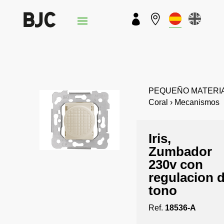


PEQUEÑO MATERIA
Coral › Mecanismos
Iris,
Zumbador
230v con
regulacion 
tono
Ref.
18536-A