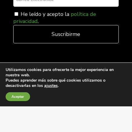
He leído y acepto la
política de
privacidad
.
Utilizamos cookies para ofrecerte la mejor experiencia en
nuestra web.
Puedes aprender más sobre qué cookies utilizamos o
desactivarlas en los
ajustes
.
Condiciones generales de venta
Política de Cookies
Aceptar
Política de privacidad
Política de Calidad
Canales de información
Condiciones de Uso del Sitio Web