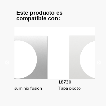
Este producto es
compatible con:
18730
22
on
Tapa piloto
Meg