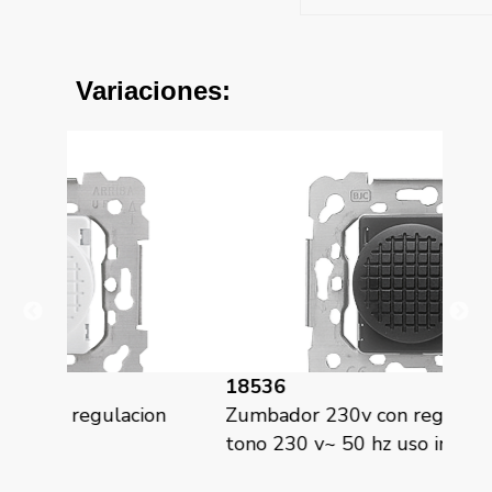
Variaciones:
18536
18
ion
Zumbador 230v con regulacion de
Iri
tono 230 v~ 50 hz uso intermitente
de