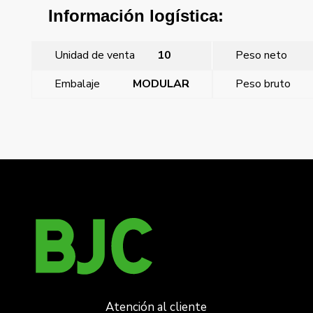
Información logística:
Unidad de venta
10
Peso neto
Embalaje
MODULAR
Peso bruto
←
Zumbador 230v con regulacion de tono 230 v~ 50 hz
uso intermitente
Iris, Zumbador 230v con regulacion de tono
→
Atención al cliente