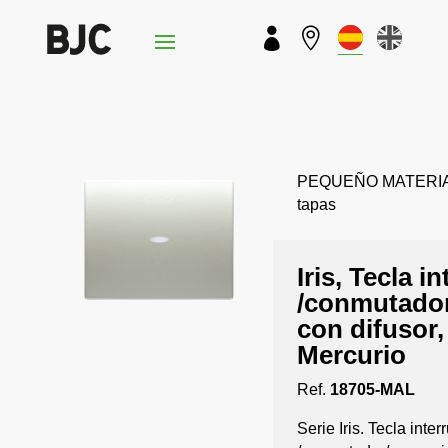


PEQUEÑO MATERIAL › 
tapas
Iris, Tecla i
/conmutador
con difusor,
Mercurio
Ref.
18705-MAL
Serie Iris. Tecla inter