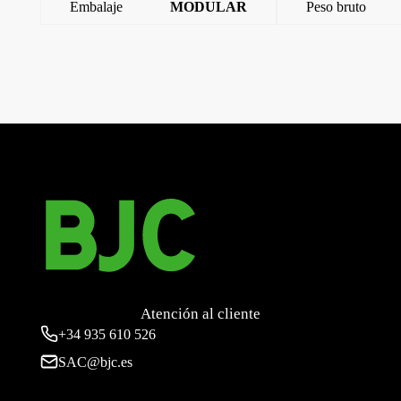
Embalaje
MODULAR
Peso bruto
←
Iris, Tecla interruptor /conmutador/cruzamiento, Aluminio
Mercurio
Iris, Tecla interruptor /conmutador/cruzamiento, Dorado
Odisea
→
Atención al cliente
+34
935 610 526
SAC@bjc.es