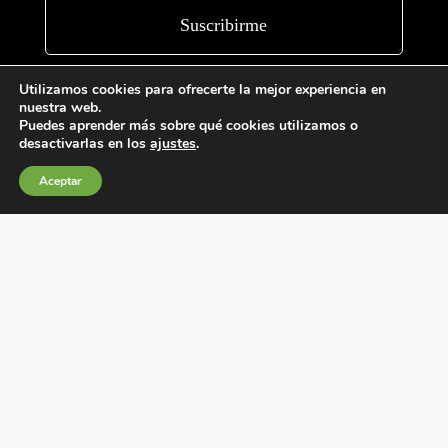
Utilizamos cookies para ofrecerte la mejor experiencia en
nuestra web.
Puedes aprender más sobre qué cookies utilizamos o
desactivarlas en los
ajustes
.
Aceptar
Condiciones generales de venta
Política de Cookies
Política de privacidad
Política de Calidad
Canales de información
Condiciones de Uso del Sitio Web
Fábrica Electrotécnica Josa, S.A.