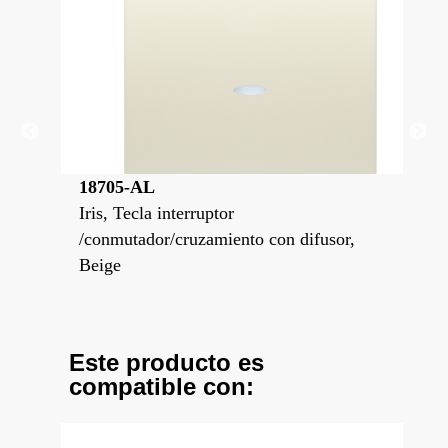
18705-AL
18
Iris, Tecla interruptor
Iri
r,
/conmutador/cruzamiento con difusor,
/co
Beige
Bla
Este producto es
compatible con: