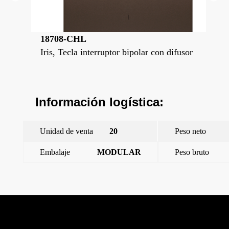
18708-CHL
18
fusor
Iris, Tecla interruptor bipolar con difusor
Iri
Información logística:
Unidad de venta
20
Peso neto
Embalaje
MODULAR
Peso bruto
←
Iris, Tecla interruptor bipolar con difusor
Iris, Tecla interruptor bipolar
→