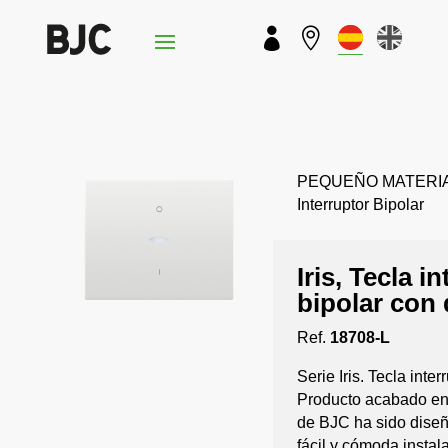


PEQUEÑO MATERIAL › 
Interruptor Bipolar
Iris, Tecla i
bipolar con 
Ref.
18708-L
Serie Iris. Tecla inter
Producto acabado en c
de BJC ha sido diseñ
fácil y cómoda instal