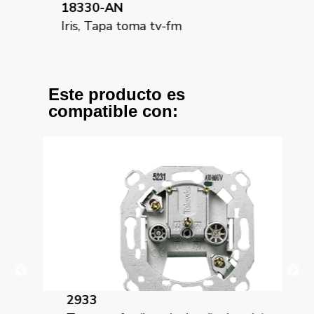
18330-AN
18
Iris, Tapa toma tv-fm
Iri
Este producto es
compatible con:
2933
29