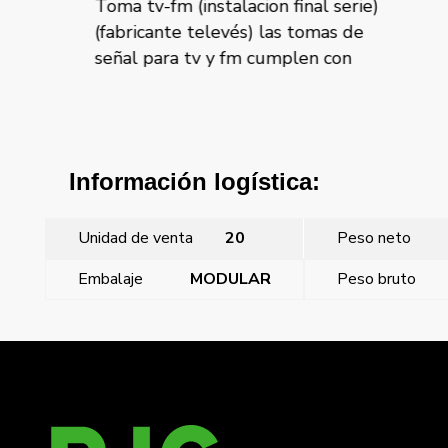
Toma tv-fm (instalacion final serie)
Tom
las
(fabricante televés) las tomas de
der
mplen
señal para tv y fm cumplen con
to
c
Información logística:
Unidad de venta
20
Peso neto
Embalaje
MODULAR
Peso bruto
←
Iris, Tapa toma r/tv-sat
Iris, Tapa toma tv-fm
→