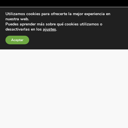
Utilizamos cookies para ofrecerte la mejor experiencia en
nuestra web.
Puedes aprender más sobre qué cookies utilizamos o
desactivarlas en los
ajustes
.
Condiciones generales de venta
Aceptar
Política de Cookies
Política de privacidad
Política de Calidad
Canales de información
Condiciones de Uso del Sitio Web
Fábrica Electrotécnica Josa, S.A.
Avenida de la Llana 95-105, 08191, Rubí (Barcelona), España
C.I.F. A08074767 – Registro Mercantil de Barcelona,
Tomo/I.R.U.S. 1000287840161, Folio 48, Hoja B 44906,
Inscripción 195