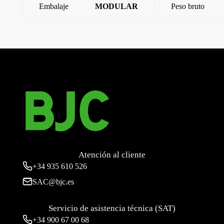
Embalaje
MODULAR
Peso bruto
←
Iris, tapa toma r/tv-sat (3 salidas), chocolate
Iris, Tapa toma r/tv-sat (3 salidas)
→
Atención al cliente
+34
935 610 526
SAC@bjc.es
Servicio de asistencia técnica (SAT)
+34
900 67 00 68