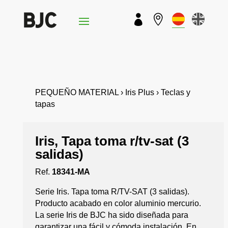


PEQUEÑO MATERIAL › Iris Plus › Teclas y
tapas
Iris, Tapa toma r/tv-sat (3
salidas)
Ref.
18341-MA
Serie Iris. Tapa toma R/TV-SAT (3 salidas).
Producto acabado en color aluminio mercurio.
La serie Iris de BJC ha sido diseñada para
garantizar una fácil y cómoda instalación. En