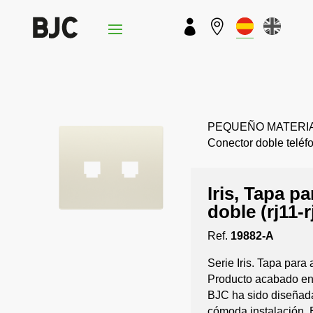


PEQUEÑO MATERIAL › 
Conector doble teléfo
Iris, Tapa p
doble (rj11-r
Ref.
19882-A
Serie Iris. Tapa para
Producto acabado en c
BJC ha sido diseñada 
cómoda instalación.