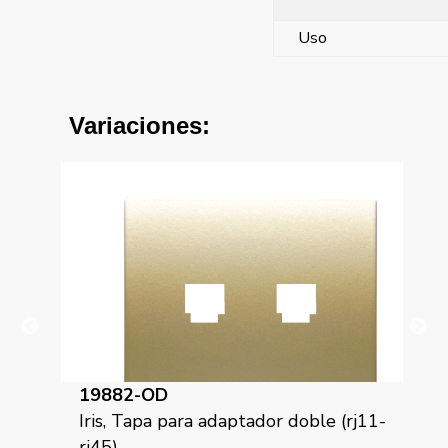
Uso
Variaciones:
19882-OD
19
(rj11-
Iris, Tapa para adaptador doble (rj11-
Tap
rj45)
rj4