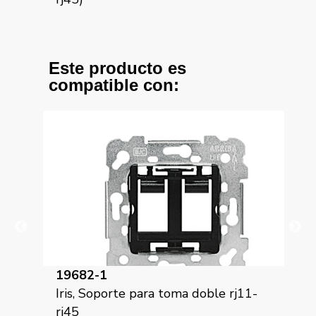
Este producto es
compatible con:
19682-1
18
Iris, Soporte para toma doble rj11-
Iri
rj45