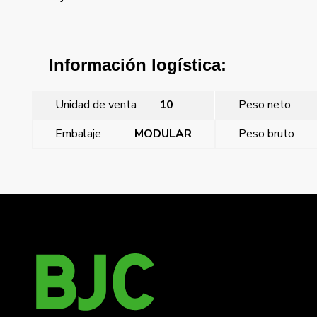
Información logística:
Unidad de venta
10
Peso neto
Embalaje
MODULAR
Peso bruto
←
Tapa para adaptador doble (rj11-rj45)
Iris, Tapa para adaptador doble (rj11-rj45)
→