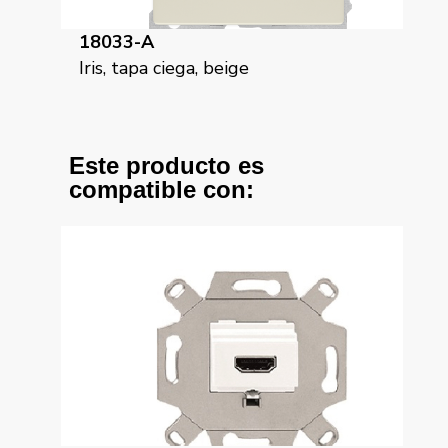
18033-A
18
Iris, tapa ciega, beige
Iri
Este producto es
compatible con: