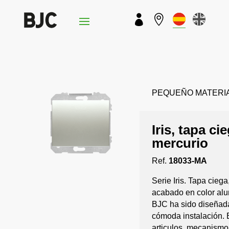


PEQUEÑO MATERIAL › 
Iris, tapa ci
mercurio
Ref.
18033-MA
Serie Iris. Tapa cieg
acabado en color alum
BJC ha sido diseñada 
cómoda instalación.
articulos, mecanismo