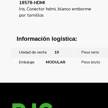
18578-HDMI
Iris, Conector hdmi, blanco emborme
por tornillos
Información logística:
Unidad de venta
10
Peso neto
Embalaje
MODULAR
Peso bruto
←
Iris, tapa ciega, chocolate
Iris, tapa ciega, dorado odisea
→