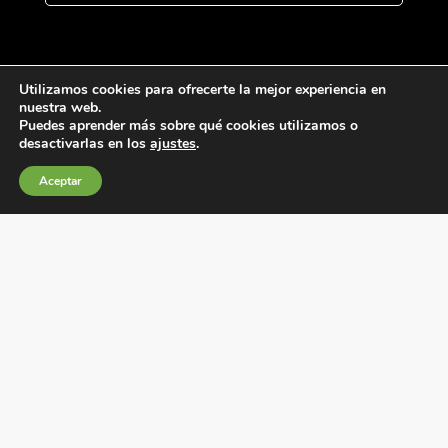
Utilizamos cookies para ofrecerte la mejor experiencia en
nuestra web.
Puedes aprender más sobre qué cookies utilizamos o
desactivarlas en los
ajustes
.
Condiciones generales de venta
Aceptar
Política de Cookies
Política de privacidad
Política de Calidad
Canales de información
Condiciones de Uso del Sitio Web
Fábrica Electrotécnica Josa, S.A.
Avenida de la Llana 95-105, 08191, Rubí (Barcelona), España
C.I.F. A08074767 – Registro Mercantil de Barcelona,