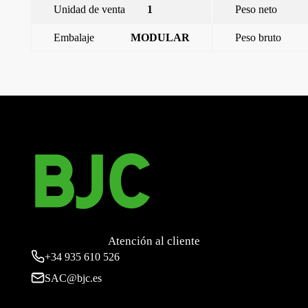
Unidad de venta
1
Peso neto
Embalaje
MODULAR
Peso bruto
←
Iris, tapa articulada para toma r/tv-sat IP44, blanco
Iris, tapa articulada para toma r/tv-sat IP44, chocolate
→
Atención al cliente
+34
935 610 526
SAC@bjc.es