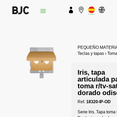


PEQUEÑO MATERIAL ›
Teclas y tapas › To
Iris, tapa
articulada p
toma r/tv-sa
dorado odis
Ref.
18320-IP-OD
Serie Iris. Tapa toma