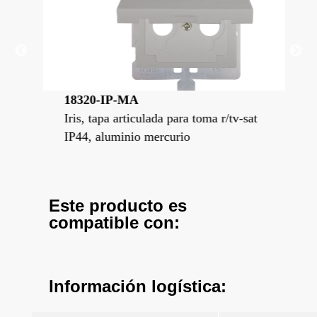
18320-IP-MA
183
at
Iris, tapa articulada para toma r/tv-sat
Iri
IP44, aluminio mercurio
IP4
Este producto es
compatible con:
Información logística: