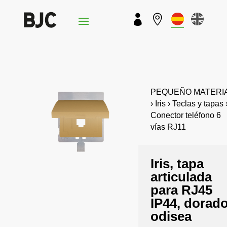


PEQUEÑO MATERI
› Iris › Teclas y tapas 
Conector teléfono 6
vías RJ11
Iris, tapa
articulada
para RJ45
IP44, dorad
odisea