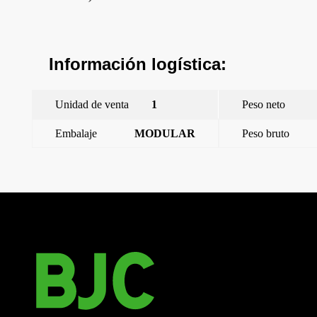
Información logística:
Unidad de venta
1
Peso neto
Embalaje
MODULAR
Peso bruto
←
Iris, tapa articulada para RJ45 IP44, blanco
Iris, tapa articulada para RJ45 IP44, chocolate
→