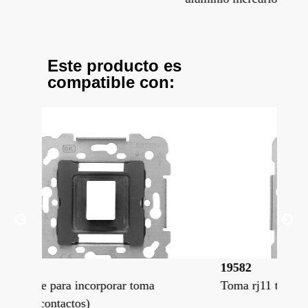
Este producto es
compatible con:
19582
18
Toma rj11 telefono (6 contactos)
Tom