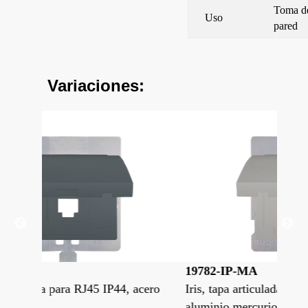
Toma d
Uso
pared
Variaciones:
19782-IP-MA
197
 acero
Iris, tapa articulada para RJ45 IP44,
Iri
aluminio mercurio
bla