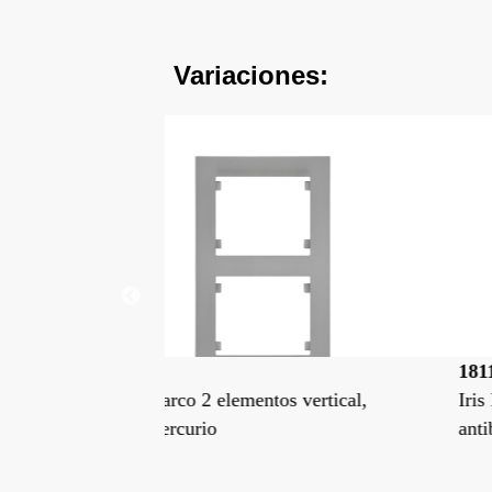
Variaciones:
18112-BF
os vertical,
Iris Plus, marco 2 elementos vertical,
antibacteriano