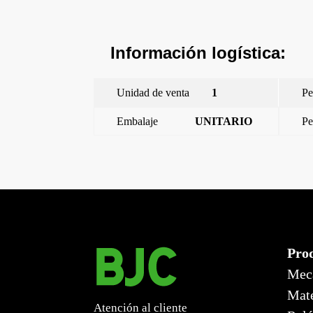
Información logística:
Unidad de venta
1
Pe
Embalaje
UNITARIO
Pe
←
Iris Plus, marco 2 elementos vertical, antibacteriano
Pro
Mec
Mate
Atención al cliente