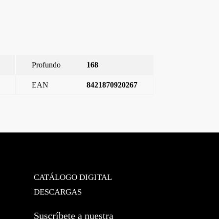
Profundo
168
EAN
8421870920267
 Plus, marco 2 elementos vertical, aluminio mercurio
→
CATÁLOGO DIGITAL
DESCARGAS
Suscríbete a nuestra