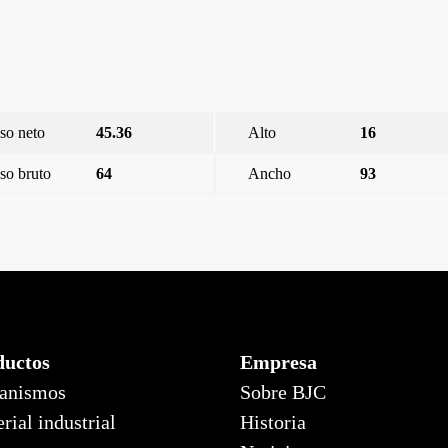
so neto
45.36
Alto
16
so bruto
64
Ancho
93
Iris
ductos
Empresa
anismos
Sobre BJC
rial industrial
Historia