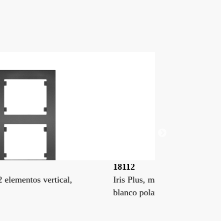
112
18112-MA
is Plus, marco 2 elementos vertical,
Iris Plus, marc
anco polar
aluminio mercu