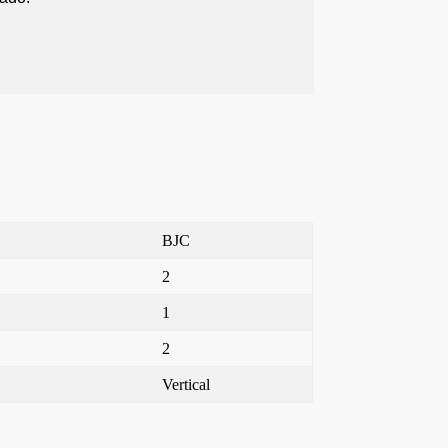
BJC
2
1
2
Vertical