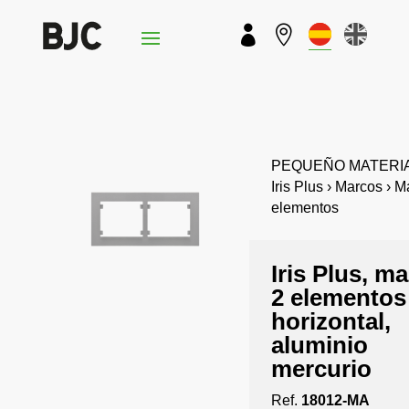


PEQUEÑO MATERIA
Iris Plus › Marcos › M
elementos
Iris Plus, m
2 elementos
horizontal,
aluminio
mercurio
Ref.
18012-MA