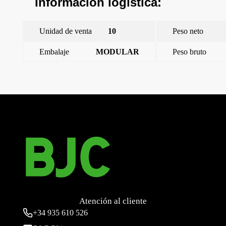
Información logística:
Unidad de venta
10
Peso neto
Embalaje
MODULAR
Peso bruto
←
Iris Plus, marco 2 elementos horizontal, chocolate
Iris Plus, marco 3 elementos horizontal, blanco polar
→
Atención al cliente
+34
935 610 526