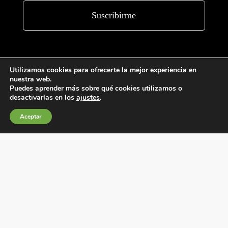
Utilizamos cookies para ofrecerte la mejor experiencia en
nuestra web.
Puedes aprender más sobre qué cookies utilizamos o
desactivarlas en los
ajustes
.
Condiciones generales de venta
Aceptar
Política de Cookies
Política de privacidad
Política de Calidad
Canales de información
Condiciones de Uso del Sitio Web
Fábrica Electrotécnica Josa, S.A.