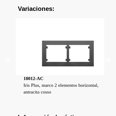
Variaciones:
18012-AC
18
tal,
Iris Plus, marco 2 elementos horizontal,
Iri
antracita cosso
bla