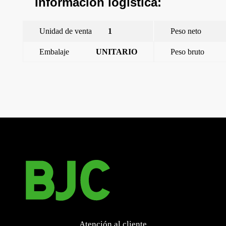
Información logística:
Unidad de venta
1
Peso neto
Embalaje
UNITARIO
Peso bruto
←
Iris Plus, marco 1 elemento horizontal – vertical,
antibacteriano
Iris Plus, marco 1 elemento horizontal – vertical, aluminio
mercurio
→
Atención al cliente