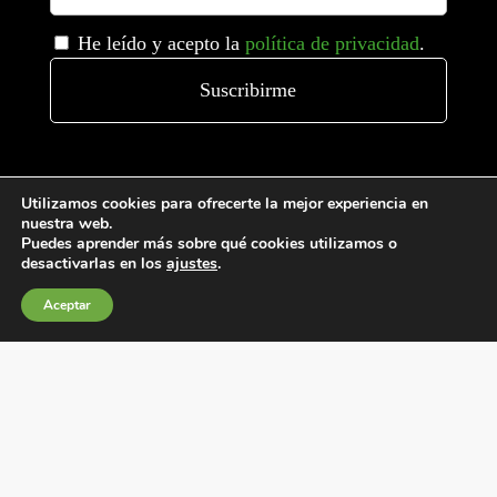
He leído y acepto la
política de privacidad
.
Utilizamos cookies para ofrecerte la mejor experiencia en
nuestra web.
Puedes aprender más sobre qué cookies utilizamos o
desactivarlas en los
ajustes
.
Condiciones generales de venta
Aceptar
Política de Cookies
Política de privacidad
Política de Calidad
Canales de información
Condiciones de Uso del Sitio Web