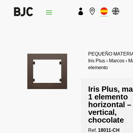


PEQUEÑO MATERIA
Iris Plus › Marcos › M
elemento
Iris Plus, m
1 elemento
horizontal –
vertical,
chocolate
Ref.
18011-CH