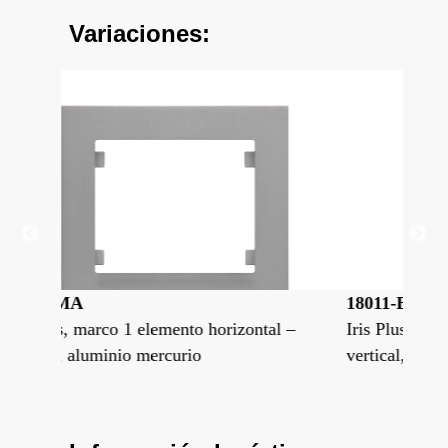
Variaciones:
18011-BF
18
al –
Iris Plus, marco 1 elemento horizontal –
Iri
vertical, antibacteriano
ver