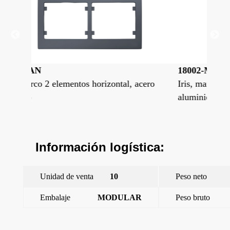
18002-MA
18
acero
Iris, marco 2 elementos horizontal,
Iri
aluminio mercurio
ant
Información logística:
Unidad de venta
10
Peso neto
Embalaje
MODULAR
Peso bruto
←
Iris, marco 2 elementos horizontal, blanco polar