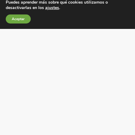
Puedes aprender más sobre qué cookies utilizamos o
desactivarlas en los
ajustes
.
Aceptar
Condiciones generales de venta
Política de Cookies
Política de privacidad
Política de Calidad
Canales de información
Condiciones de Uso del Sitio Web
Fábrica Electrotécnica Josa, S.A.
Avenida de la Llana 95-105, 08191, Rubí (Barcelona), España
C.I.F. A08074767 – Registro Mercantil de Barcelona,
Tomo/I.R.U.S. 1000287840161, Folio 48, Hoja B 44906,
Inscripción 195