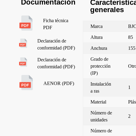
Documentación
Característic
generales
Ficha técnica
Marca
BJ
PDF
Altura
85
Declaración de
conformidad (PDF)
Anchura
155
Grado de
Declaración de
protección
Otr
conformidad (PDF)
(IP)
AENOR (PDF)
Instalación
1
a ras
Material
Plás
Número de
2
unidades
Número de